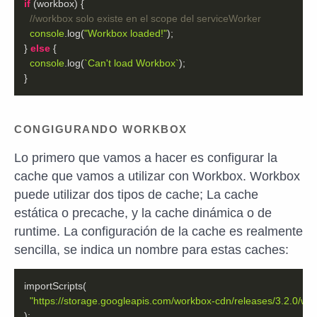
if
//workbox solo existe en el scope del serviceWorker
console
.log(
"Workbox loaded!"
} 
else
console
.log(
`Can't load Workbox`
}
CONGIGURANDO WORKBOX
Lo primero que vamos a hacer es configurar la
cache que vamos a utilizar con Workbox. Workbox
puede utilizar dos tipos de cache; La cache
estática o precache, y la cache dinámica o de
runtime. La configuración de la cache es realmente
sencilla, se indica un nombre para estas caches:
"https://storage.googleapis.com/workbox-cdn/releases/3.2.0/wor