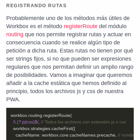
REGISTRANDO RUTAS
Probablemente uno de los métodos más útiles de
Workbox es el método
registerRoute
del módulo
routing
que nos permite registrar rutas y actuar en
consecuencia cuando se realice algún tipo de
petición a dicha ruta. Estas rutas no tienen por qué
ser strings fijos, si no que pueden ser expresiones
regulares que nos permitan definir un amplio rango
de posibilidades. Vamos a imaginar que queremos
añadir a la cache estática que hemos definido al
principio, todos los archivos js y css de nuestra
PWA.
/\.(?:js|css)$/
, 
// Todos los archivos con extensión js o css
cacheName
: workbox.core.cacheNames.precache, 
// nombre 