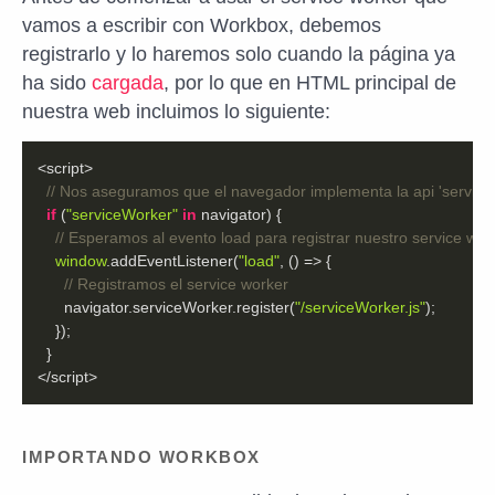
vamos a escribir con Workbox, debemos
registrarlo y lo haremos solo cuando la página ya
ha sido
cargada
, por lo que en HTML principal de
nuestra web incluimos lo siguiente:
// Nos aseguramos que el navegador implementa la api 'service
if
 (
"serviceWorker"
in
// Esperamos al evento load para registrar nuestro service wor
window
.addEventListener(
"load"
, 
() =>
// Registramos el service worker
      navigator.serviceWorker.register(
"/serviceWorker.js"
</script>
IMPORTANDO WORKBOX