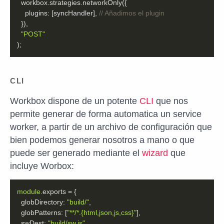
plugins
: [syncHandler], 
// Añadimos el plugin
"POST"
);
CLI
Workbox dispone de un potente
CLI
que nos
permite generar de forma automatica un service
worker, a partir de un archivo de configuración que
bien podemos generar nosotros a mano o que
puede ser generado mediante el
wizard
que
incluye Worbox:
module
globDirectory
: 
"build/"
globPatterns
: [
"**/*.{html,json,js,css}"
swDest
: 
"build/sw.js"