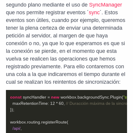
segundo plano mediante el uso de
SyncManager
que nos permite registrar eventos ´
sync
´. Estos
eventos son útiles, cuando por ejemplo, queremos
tener la plena certeza de enviar una determinada
petición al servidor, al margen de que haya
conexión o no, ya que lo que esperamos es que si
la conexión se pierde, en el momento que esta
vuelva se realicen las operaciones que hemos
registrado previamente. Para ello contaremos con
una cola a la que indicaremos el tiempo durante el
cual se realizan los reintentos de sincronización:
const
 syncHandler = 
new
 workbox.backgroundSync.Plugin(
"syn
maxRetentionTime
: 
12
 * 
60
, 
// Duracción máxima de la sincroni
/api/