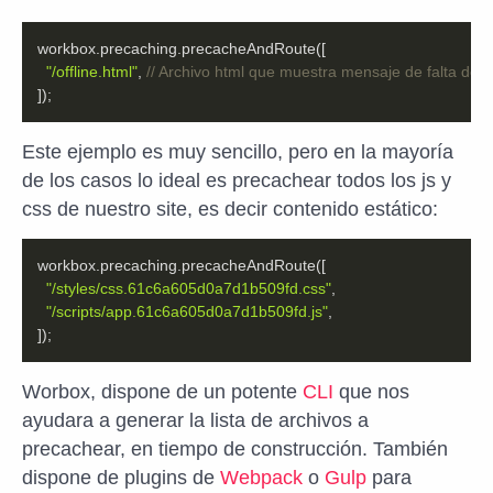
"/offline.html"
, 
// Archivo html que muestra mensaje de falta de 
]);
Este ejemplo es muy sencillo, pero en la mayoría
de los casos lo ideal es precachear todos los js y
css de nuestro site, es decir contenido estático:
"/styles/css.61c6a605d0a7d1b509fd.css"
"/scripts/app.61c6a605d0a7d1b509fd.js"
]);
Worbox, dispone de un potente
CLI
que nos
ayudara a generar la lista de archivos a
precachear, en tiempo de construcción. También
dispone de plugins de
Webpack
o
Gulp
para