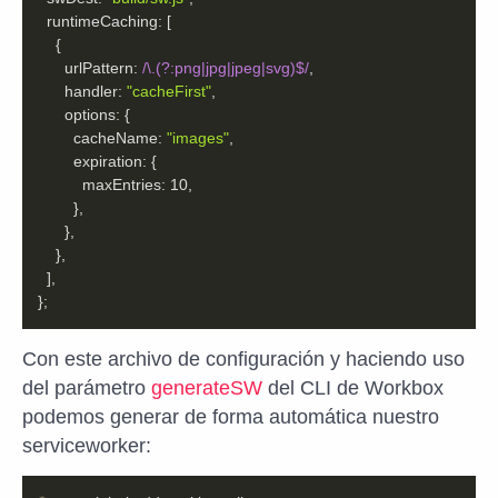
runtimeCaching
urlPattern
: 
/\.(?:png|jpg|jpeg|svg)$/
      handler: 
"cacheFirst"
options
cacheName
: 
"images"
expiration
maxEntries
: 
10
};
Con este archivo de configuración y haciendo uso
del parámetro
generateSW
del CLI de Workbox
podemos generar de forma automática nuestro
serviceworker: