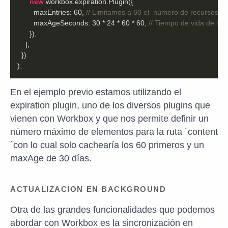
new
maxEntries
: 
60
, 
// Limitamos a 60 el  número de recursos d
maxAgeSeconds
: 
30
 * 
24
 * 
60
 * 
60
, 
// Tiempo de vida de la 
);
En el ejemplo previo estamos utilizando el
expiration plugin, uno de los diversos plugins que
vienen con Workbox y que nos permite definir un
número máximo de elementos para la ruta ´content
´con lo cual solo cachearía los 60 primeros y un
maxAge de 30 días.
ACTUALIZACION EN BACKGROUND
Otra de las grandes funcionalidades que podemos
abordar con Workbox es la sincronización en