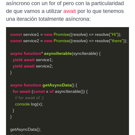
asíncrono con un for of pero con la particularidad
de que vamos a utilizar
await
por lo que tenemos
una iteración totalmente asíncrona:
const
 service1 = 
new
Promise
(
(
resolve
) =>
 resolve(
"Hi"
const
 service2 = 
new
Promise
(
(
resolve
) =>
 resolve(
"there"
async
function
* 
asyncIterable
(
syncIterable
) 
yield
await
yield
await
async
function
getAsyncData
(
) 
for
await
 (
const
 x 
of
// for await of :)
console