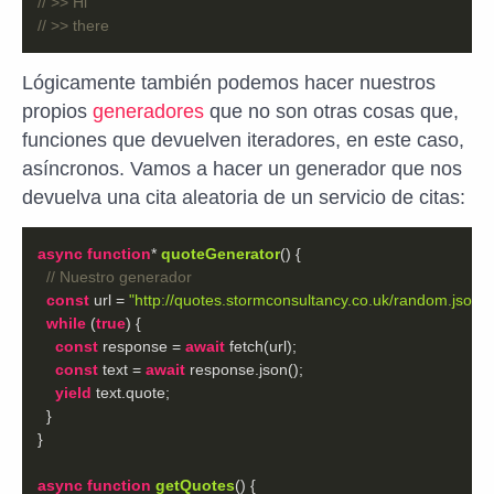
// >> Hi
// >> there
Lógicamente también podemos hacer nuestros
propios
generadores
que no son otras cosas que,
funciones que devuelven iteradores, en este caso,
asíncronos. Vamos a hacer un generador que nos
devuelva una cita aleatoria de un servicio de citas:
async
function
* 
quoteGenerator
(
) 
// Nuestro generador
const
 url = 
"http://quotes.stormconsultancy.co.uk/random.json"
;
while
 (
true
const
 response = 
await
const
 text = 
await
yield
async
function
getQuotes
(
) 