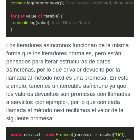
console
.log(iterator.next()); 
// >> { value: undefined, done: true }
for
 (
let
 value 
of
console
.log(value); 
// >> 'Hi' // >> 'there'
}
Los iteradores asíncronos funcionan de la misma
forma que los iteradores normales, pero están
pensados para iterar estructuras de datos
asíncronas, por lo que el valor devuelto por la
llamada al método next es una promesa. En este
ejemplo, tenemos un itereable asíncrono ya que
los valores devueltos son promesas con llamadas
a servicios -por ejemplo-, por lo que con cada
llamada al método next recibimos el valor de la
siguiente promesa:
const
 service1 = 
new
Promise
(
(
resolve
) =>
 resolve(
"Hi"