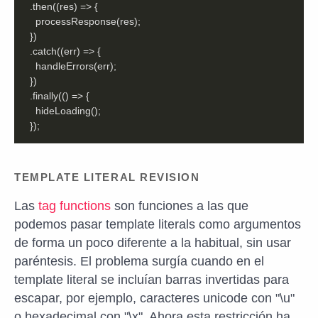
  .then(
(
res
) =>
  .catch(
(
err
) =>
  .finally(
() =>
  });
TEMPLATE LITERAL REVISION
Las
tag functions
son funciones a las que
podemos pasar template literals como argumentos
de forma un poco diferente a la habitual, sin usar
paréntesis. El problema surgía cuando en el
template literal se incluían barras invertidas para
escapar, por ejemplo, caracteres unicode con "\u"
o hexadecimal con "\x". Ahora esta restricción ha