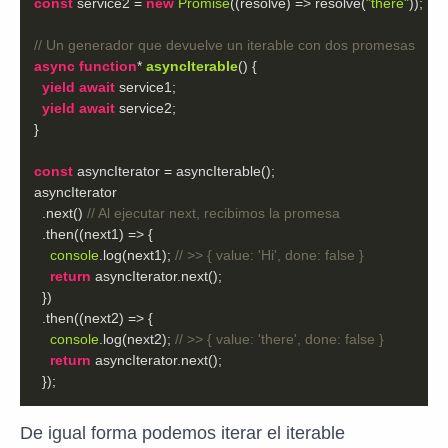
const
 service2 = 
new
Promise
(
(
resolve
) =>
 resolve(
"there"
// Un generador que devuelve un iterable con dos promesas
async
function
* 
asyncIterable
(
) 
yield
await
yield
await
const
  .next() 
// Al ejecutar next, recibimos la promesa
  .then(
(
next1
) =>
console
.log(next1); 
// >> { value: 'Hi', done: false }
return
  .then(
(
next2
) =>
console
.log(next2); 
// >> { value: 'there', done: false }
return
  });
De igual forma podemos iterar el iterable