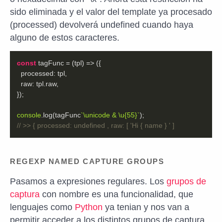
sido eliminada y el valor del template ya procesado
(processed) devolverá undefined cuando haya
alguno de estos caracteres.
const
 tagFunc = 
(
tpl
) =>
processed
raw
console
.log(tagFunc
`\unicode & \u{55}`
// >> { processed: undefined , raw: [ 'Hi { name } ' ]
REGEXP NAMED CAPTURE GROUPS
Pasamos a expresiones regulares. Los
grupos de
captura
con nombre es una funcionalidad, que
lenguajes como
Python
ya tenian y nos van a
permitir acceder a los distintos grupos de captura