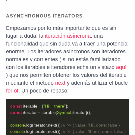
ASYNCHRONOUS ITERATORS
Empezamos por lo más importante que es sin
lugar a duda, la
iteración asíncrona
, una
funcionalidad que sin duda va a traer una potencia
enorme. Los iteradores asíncronos son iteradores
normales y corrientes ( si no estás familiarizado
con los iterables e iteradores echa un vistazo
aquí
) que nos permiten obtener los valores del iterable
mediante el método
next
y además utilizar el bucle
for of
. Un poco de repaso:
const
 iterable = [
"Hi"
, 
"there"
const
 iterator = iterable[
Symbol
console
.log(iterator.next()); 
// >> { value: 'Hi', done: false }
console
.log(iterator.next()); 
// >> { value: 'there', done: false }