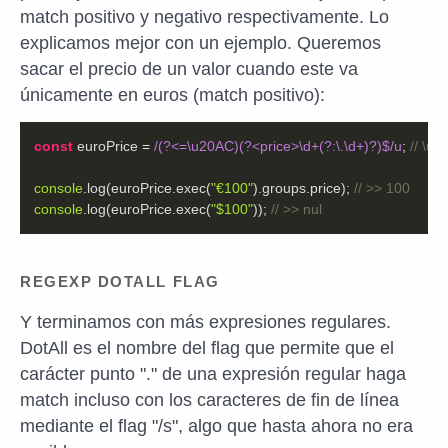
match positivo y negativo respectivamente. Lo
explicamos mejor con un ejemplo. Queremos
sacar el precio de un valor cuando este va
únicamente en euros (match positivo):
const
 euroPrice = 
/(?<=\u20AC)(?<price>\d+(?:\.\d+)?)$/u
; 
// \u
console
.log(euroPrice.exec(
"€100"
).groups.price); 
// >> 100
console
.log(euroPrice.exec(
"$100"
)); 
// >> nul
REGEXP DOTALL FLAG
Y terminamos con más expresiones regulares.
DotAll es el nombre del flag que permite que el
carácter punto "." de una expresión regular haga
match incluso con los caracteres de fin de línea
mediante el flag "/s", algo que hasta ahora no era