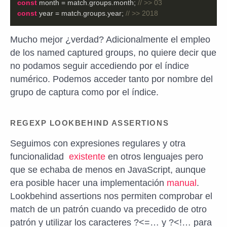
const
 month = match.groups.month; 
// >> 03
const
 year = match.groups.year; 
// >> 2018
Mucho mejor ¿verdad? Adicionalmente el empleo
de los named captured groups, no quiere decir que
no podamos seguir accediendo por el índice
numérico. Podemos acceder tanto por nombre del
grupo de captura como por el índice.
REGEXP LOOKBEHIND ASSERTIONS
Seguimos con expresiones regulares y otra
funcionalidad
existente
en otros lenguajes pero
que se echaba de menos en JavaScript, aunque
era posible hacer una implementación
manual
.
Lookbehind assertions nos permiten comprobar el
match de un patrón cuando va precedido de otro
patrón y utilizar los caracteres
?<=…
y
?<!…
para