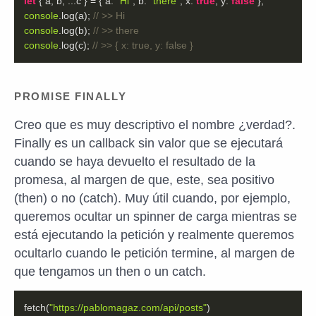
let
 { a, b, ...c } = { 
a
: 
"Hi"
, 
b
: 
"there"
, 
x
: 
true
, 
y
: 
false
console
.log(a); 
// >> Hi
console
.log(b); 
// >> there
console
.log(c); 
// >> { x: true, y: false }
PROMISE FINALLY
Creo que es muy descriptivo el nombre ¿verdad?.
Finally es un callback sin valor que se ejecutará
cuando se haya devuelto el resultado de la
promesa, al margen de que, este, sea positivo
(then) o no (catch). Muy útil cuando, por ejemplo,
queremos ocultar un spinner de carga mientras se
está ejecutando la petición y realmente queremos
ocultarlo cuando le petición termine, al margen de
que tengamos un then o un catch.
fetch(
"https://pablomagaz.com/api/posts"