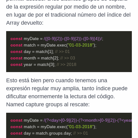
de la expresión regular por medio de un nombre,
en lugar de por el tradicional número del índice del
Array devuelto:
const
 myDate = 
/([0-9]{2})-([0-9]{2})-([0-9]{4})/
const
 match = myDate.exec(
"01-03-2018"
const
 day = match[
1
]; 
// >> 01
const
 month = match[
2
]; 
// >> 03
const
 year = match[
3
]; 
// >> 2018
Esto está bien pero cuando tenemos una
expresión regular muy amplia, tanto índice puede
dificultar enormemente la lectura del código.
Named capture groups al rescate:
const
 myDate = 
/(?<day>[0-9]{2})-(?<month>[0-9]{2})-(?<year>[0
const
 match = myDate.exec(
"01-03-2018"
const
 day = match.groups.day; 
// >> 01